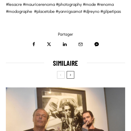
#lesacre #mauricerenoma #photography #mode #renoma
#modographe #placetobe #yannigsamot #djreyno #gilpetipas
Partager
SIMILAIRE