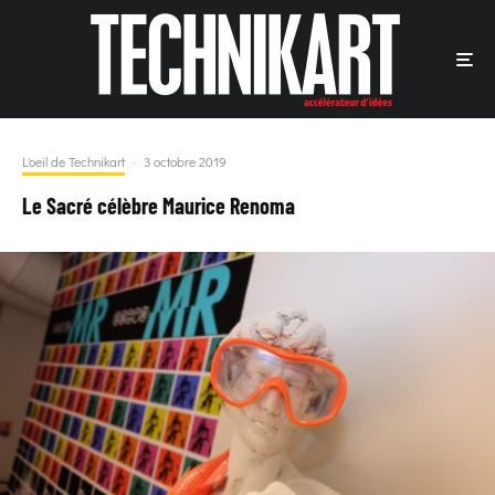
L'oeil de Technikart
·
3 octobre 2019
Le Sacré célèbre Maurice Renoma