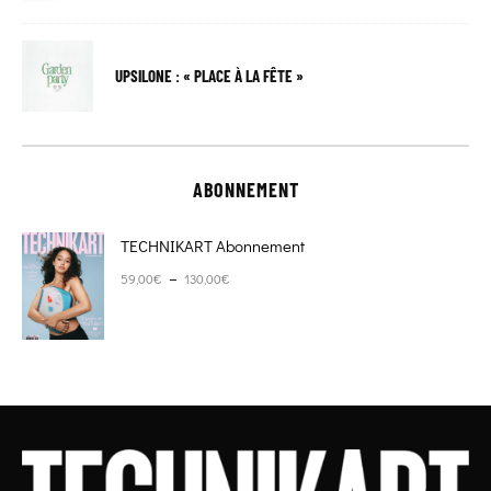
UPSILONE : « PLACE À LA FÊTE »
ABONNEMENT
TECHNIKART Abonnement
Plage de prix : 59,00€ à 130,00€
–
59,00
€
130,00
€