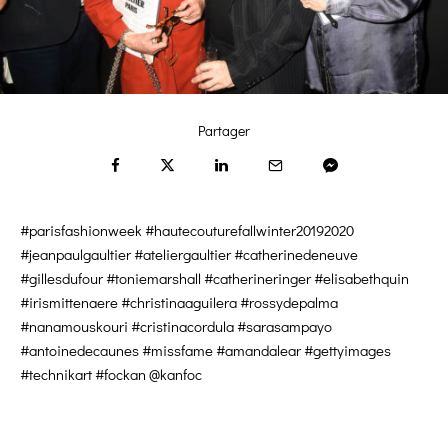
Partager
#parisfashionweek #hautecouturefallwinter20192020
#jeanpaulgaultier #ateliergaultier #catherinedeneuve
#gillesdufour #toniemarshall #catherineringer #elisabethquin
#irismittenaere #christinaaguilera #rossydepalma
#nanamouskouri #cristinacordula #sarasampayo
#antoinedecaunes #missfame #amandalear #gettyimages
#technikart #fockan @kanfoc