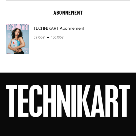
ABONNEMENT
TECHNIKART Abonnement
Plage de prix : 59,00€ à 130,00€
–
59,00
€
130,00
€