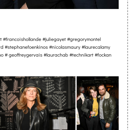
 #francoishollande #juliegayet #gregorymontel
rd #stephanefoenkinos #nicolasmaury #laurecalamy
 # geoffreygervais #laurachab #technikart #fockan