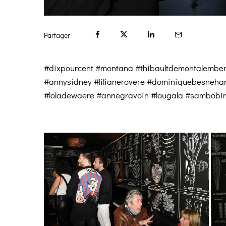
Partager
#dixpourcent #montana #thibaultdemontalembert
#annysidney #lilianerovere #dominiquebesneha
#loladewaere #annegravoin #lougala #sambobino