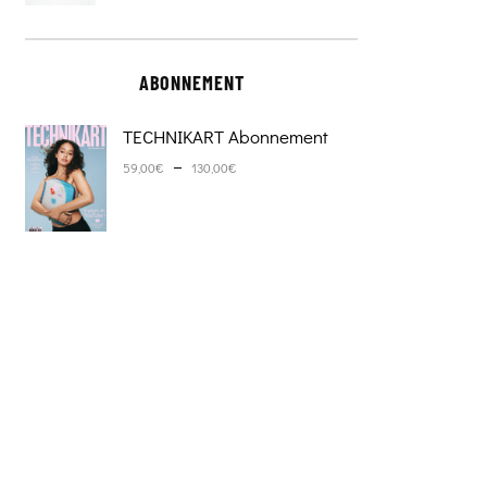
ABONNEMENT
TECHNIKART Abonnement
Plage de prix : 59,00€ à 130,0
–
59,00
€
130,00
€