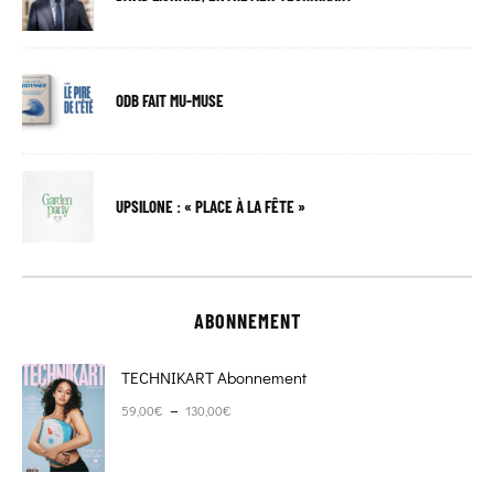
ODB FAIT MU-MUSE
UPSILONE : « PLACE À LA FÊTE »
ABONNEMENT
TECHNIKART Abonnement
Plage de prix : 59,00€ à 130,00€
–
59,00
€
130,00
€