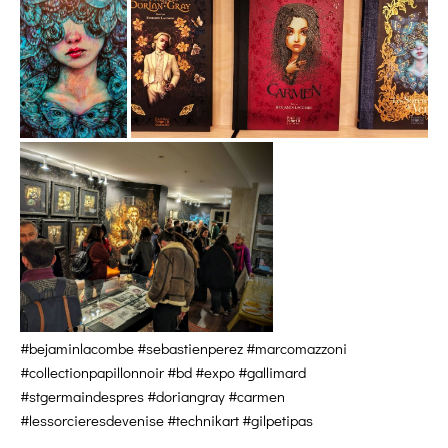
#bejaminlacombe #sebastienperez #marcomazzoni
#collectionpapillonnoir #bd #expo #gallimard
#stgermaindespres #doriangray #carmen
#lessorcieresdevenise #technikart #gilpetipas