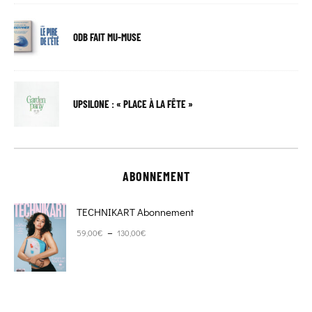
ODB FAIT MU-MUSE
UPSILONE : « PLACE À LA FÊTE »
ABONNEMENT
TECHNIKART Abonnement
Plage de prix : 59,00€ à 130,00€
–
59,00
€
130,00
€