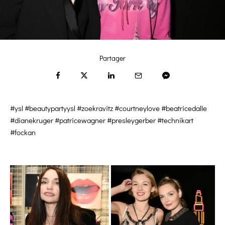
Partager
#ysl #beautypartyysl #zoekravitz #courtneylove #beatricedalle
#dianekruger #patricewagner #presleygerber #technikart
#fockan