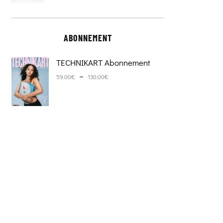
ABONNEMENT
TECHNIKART Abonnement
Plage de prix : 59,00€ à 130,0
–
59,00
€
130,00
€