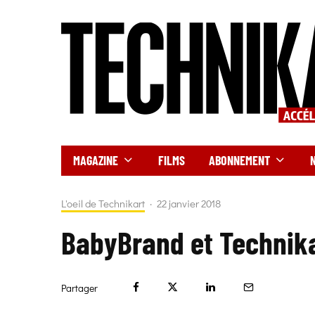
MAGAZINE
FILMS
ABONNEMENT
L'oeil de Technikart
·
22 janvier 2018
BabyBrand et Technika
Partager