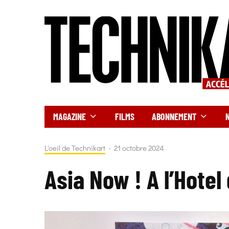
MAGAZINE
FILMS
ABONNEMENT
L'oeil de Technikart
·
21 octobre 2024
Asia Now ! A l’Hotel