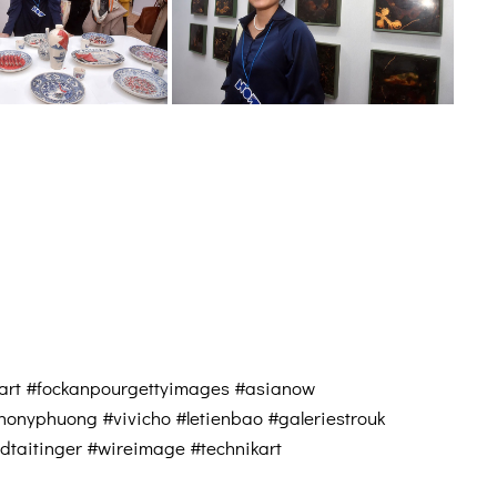
kart #fockanpourgettyimages #asianow
honyphuong #vivicho #letienbao #galeriestrouk
dtaitinger #wireimage #technikart