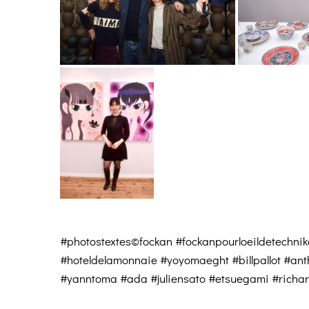
#photostextes©fockan #fockanpourloeildetechni
#hoteldelamonnaie #yoyomaeght #billpallot #ant
#yanntoma #ada #juliensato #etsuegami #richar