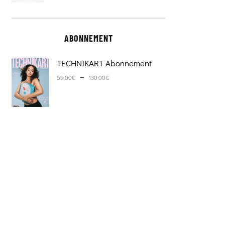
ABONNEMENT
TECHNIKART Abonnement
Plage de prix : 59,00€ à 130,0
–
59,00
€
130,00
€