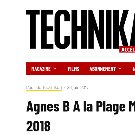
MAGAZINE
FILMS
ABONNEMENT
L'oeil de Technikart
·
28 juin 2017
Agnes B A la Plage
2018