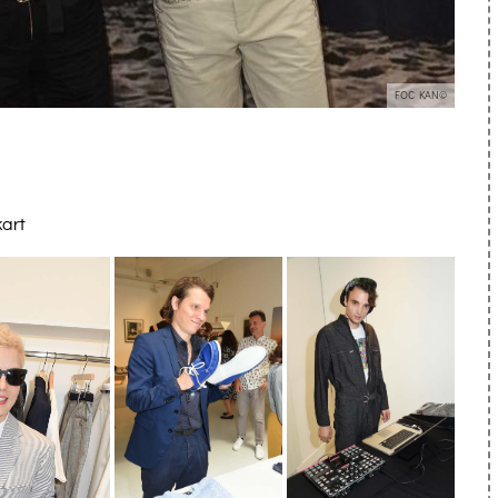
FOC KAN©
art