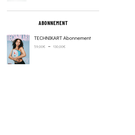
ABONNEMENT
TECHNIKART Abonnement
Plage de prix : 59,00€ à 130,0
–
59,00
€
130,00
€