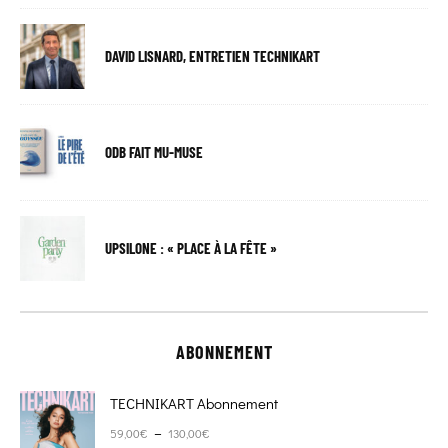
DAVID LISNARD, ENTRETIEN TECHNIKART
ODB FAIT MU-MUSE
UPSILONE : « PLACE À LA FÊTE »
ABONNEMENT
TECHNIKART Abonnement
Plage de prix : 59,00€ à 130,00€
–
59,00
€
130,00
€