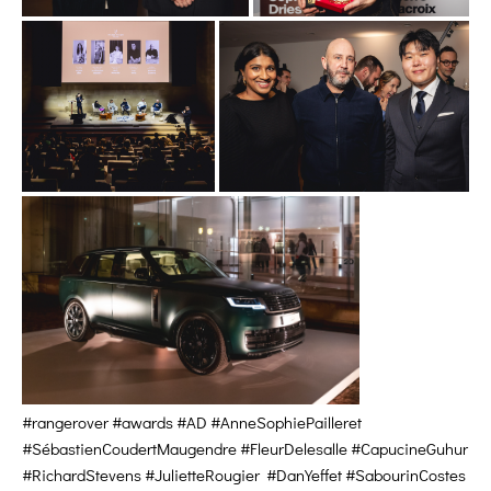
#rangerover #awards #AD #AnneSophiePailleret
#SébastienCoudertMaugendre #FleurDelesalle #CapucineGuhur
#RichardStevens #JulietteRougier #DanYeffet #SabourinCostes