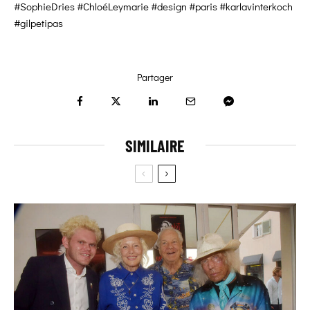
#SophieDries #ChloéLeymarie #design #paris #karlavinterkoch
#gilpetipas
Partager
SIMILAIRE