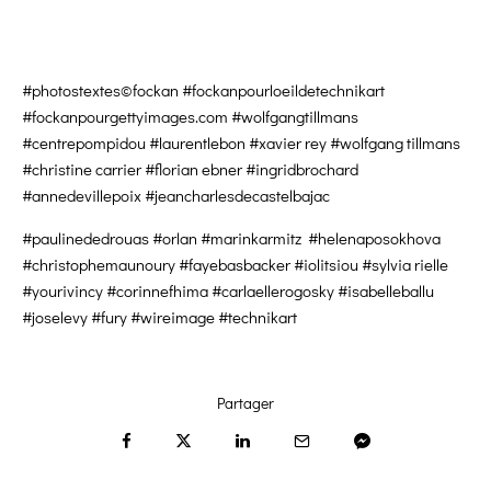
#photostextes©fockan #fockanpourloeildetechnikart
#fockanpourgettyimages.com #wolfgangtillmans
#centrepompidou #laurentlebon #xavier rey #wolfgang tillmans
#christine carrier #florian ebner #ingridbrochard
#annedevillepoix #jeancharlesdecastelbajac
#paulinededrouas #orlan #marinkarmitz #helenaposokhova
#christophemaunoury #fayebasbacker #iolitsiou #sylvia rielle
#yourivincy #corinnefhima #carlaellerogosky #isabelleballu
#joselevy #fury #wireimage #technikart
Partager