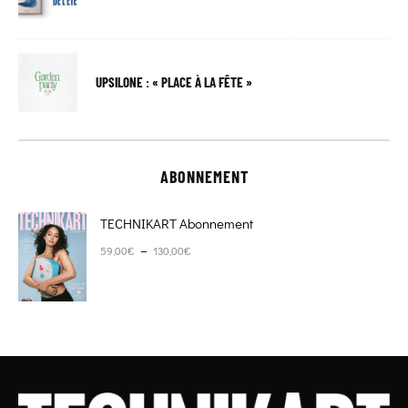
UPSILONE : « PLACE À LA FÊTE »
ABONNEMENT
TECHNIKART Abonnement
Plage de prix : 59,00€ à 130,00€
–
59,00
€
130,00
€