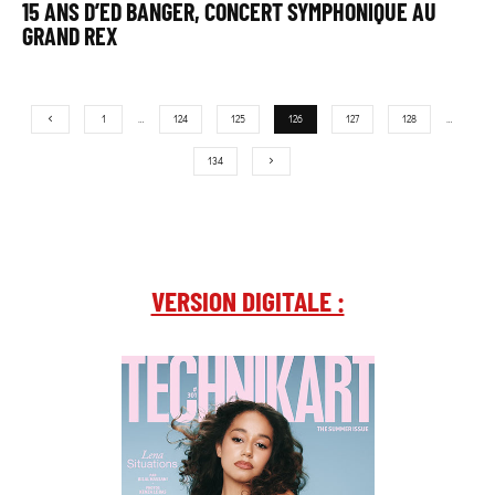
15 ANS D’ED BANGER, CONCERT SYMPHONIQUE AU
GRAND REX
1
…
124
125
126
127
128
…
134
VERSION DIGITALE :