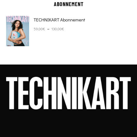
ABONNEMENT
TECHNIKART Abonnement
Plage de prix : 59,00€ à 130,00€
–
59,00
€
130,00
€