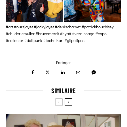
#art #oursjayet #jackyjayet #denischarvet #patrickbouchitey
#childericmuller #brucemerrit #hyatt #vernissage #expo
#collector #daftpunk #technikart #gilpetipas
Partager
SIMILAIRE