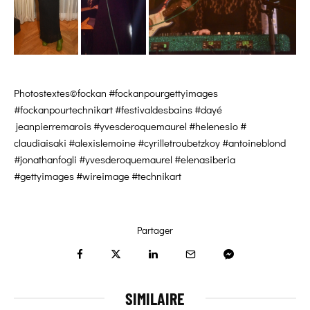
Photostextes©fockan #fockanpourgettyimages
#fockanpourtechnikart #festivaldesbains #dayé
jeanpierremarois #yvesderoquemaurel #helenesio #
claudiaisaki #alexislemoine #cyrilletroubetzkoy #antoineblond
#jonathanfogli #yvesderoquemaurel #elenasiberia
#gettyimages #wireimage #technikart
Partager
SIMILAIRE