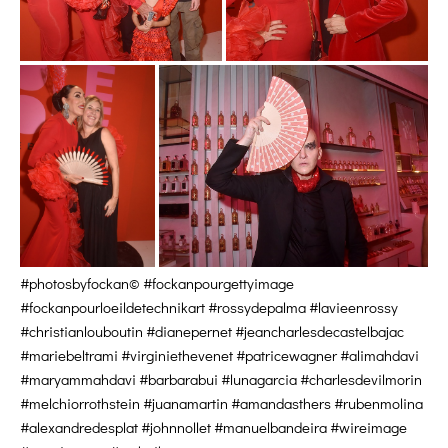
#photosbyfockan© #fockanpourgettyimage
#fockanpourloeildetechnikart #rossydepalma #lavieenrossy
#christianlouboutin #dianepernet #jeancharlesdecastelbajac
#mariebeltrami #virginiethevenet #patricewagner #alimahdavi
#maryammahdavi #barbarabui #lunagarcia #charlesdevilmorin
#melchiorrothstein #juanamartin #amandasthers #rubenmolina
#alexandredesplat #johnnollet #manuelbandeira #wireimage