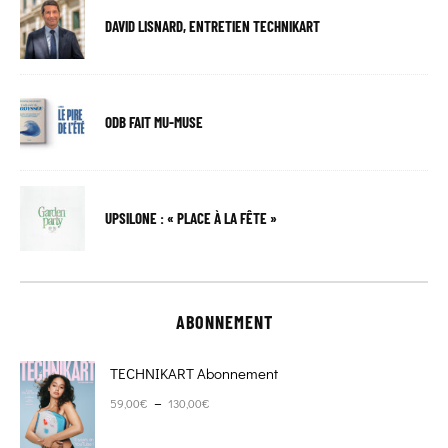
DAVID LISNARD, ENTRETIEN TECHNIKART
ODB FAIT MU-MUSE
UPSILONE : « PLACE À LA FÊTE »
ABONNEMENT
TECHNIKART Abonnement
Plage de prix : 59,00€ à 130,00€
–
59,00
€
130,00
€