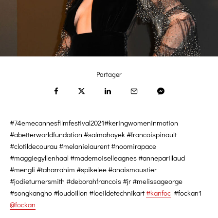
Partager
#74emecannesfilmfestival2021#keringwomeninmotion
#abetterworldfundation #salmahayek #francoispinault
#clotildecourau #melanielaurent #noomirapace
#maggiegyllenhaal #mademoiselleagnes #anneparillaud
#mengli #taharrahim #spikelee #anaismoustier
#jodieturnersmith #deborahfrancois #jr #melissageorge
#songkangho #loudoillon #loeildetechnikart
#kanfoc
#fockan1
@fockan