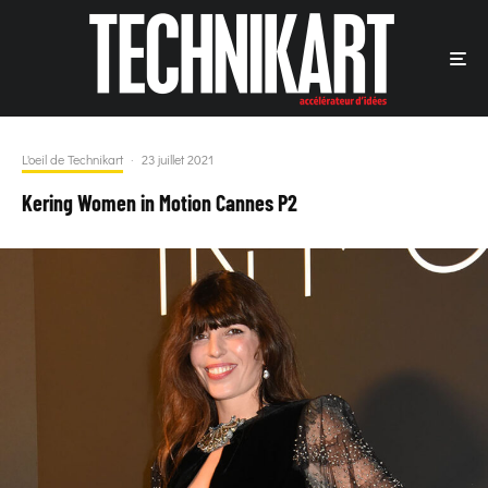
L'oeil de Technikart
·
23 juillet 2021
Kering Women in Motion Cannes P2