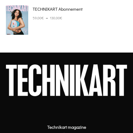
TECHNIKART Abonnement
Plage de prix : 59,00€ à 130,00€
–
59,00
€
130,00
€
Technikart magazine