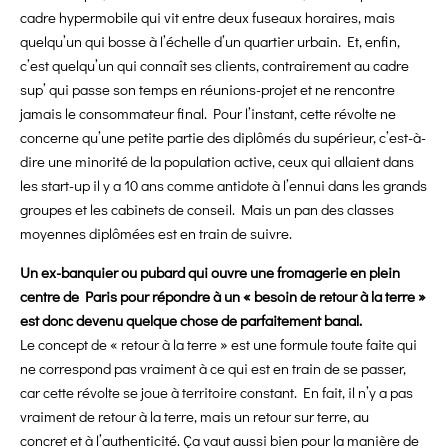
cadre hypermobile qui vit entre deux fuseaux horaires, mais
quelqu’un qui bosse à l’échelle d’un quartier urbain. Et, enfin,
c’est quelqu’un qui connaît ses clients, contrairement au cadre
sup’ qui passe son temps en réunions-projet et ne rencontre
jamais le consommateur final. Pour l’instant, cette révolte ne
concerne qu’une petite partie des diplômés du supérieur, c’est-à-
dire une minorité de la population active, ceux qui allaient dans
les start-up il y a 10 ans comme antidote à l’ennui dans les grands
groupes et les cabinets de conseil. Mais un pan des classes
moyennes diplômées est en train de suivre.
Un ex-banquier ou pubard qui ouvre une fromagerie en plein
centre de Paris pour répondre à un « besoin de
retour à la terre »
est donc devenu quelque chose de parfaitement banal.
Le concept de « retour à la terre » est une
formule toute faite qui
ne correspond pas vraiment à ce qui est en train de se passer,
car cette révolte se joue à territoire constant. En fait, il n’y a pas
vraiment de retour à la terre, mais un retour sur terre, au
concret
et à l’authenticité. Ça vaut aussi bien pour
la manière de