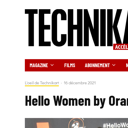
MAGAZINE
FILMS
ABONNEMENT
L'oeil de Technikart
·
16 décembre 2021
Hello Women by Ora