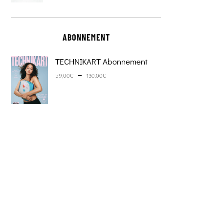
ABONNEMENT
TECHNIKART Abonnement
Plage de prix : 59,00€ à 130,0
–
59,00
€
130,00
€