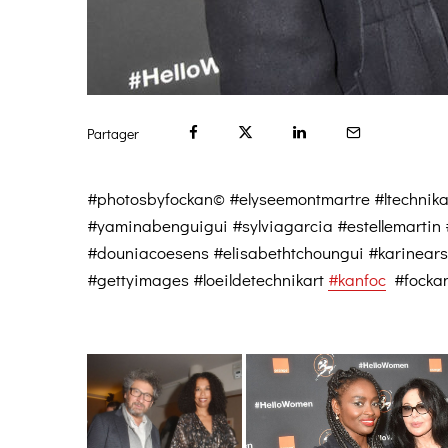
Partager
#photosbyfockan© #elyseemontmartre #ltechni
#yaminabenguigui #sylviagarcia #estellemartin
#douniacoesens #elisabethtchoungui #karinear
#gettyimages #loeildetechnikart
#kanfoc
#focka