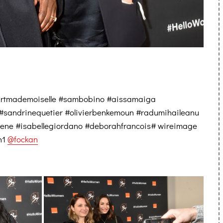
kartmademoiselle #sambobino #aissamaiga
 #sandrinequetier #olivierbenkemoun #radumihaileanu
sene #isabellegiordano #deborahfrancois# wireimage
n1
@fockan