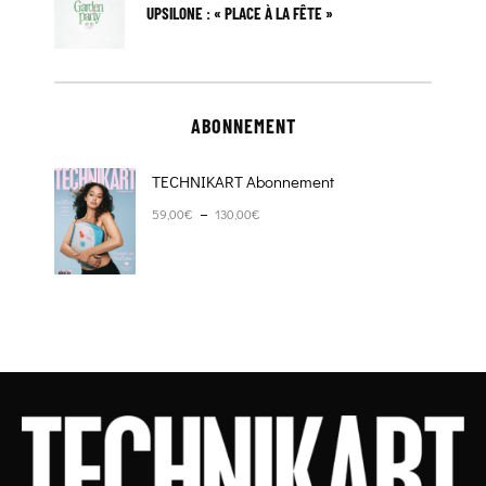
UPSILONE : « PLACE À LA FÊTE »
ABONNEMENT
TECHNIKART Abonnement
Plage de prix : 59,00€ à 130,00€
–
59,00
€
130,00
€