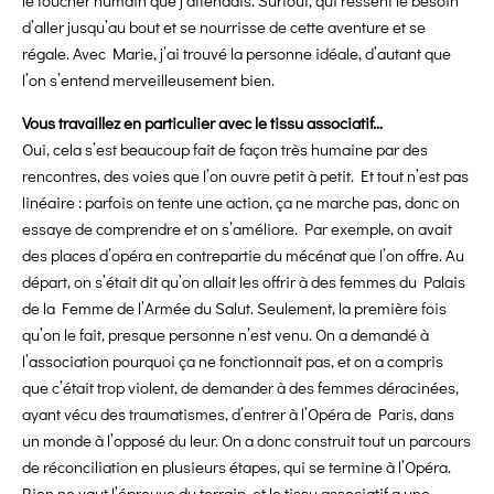
le toucher humain que j’attendais. Surtout, qui ressent le besoin
d’aller jusqu’au bout et se nourrisse de cette aventure et se
régale. Avec Marie, j’ai trouvé la personne idéale, d’autant que
l’on s’entend merveilleusement bien.
Vous travaillez en particulier avec le tissu associatif…
Oui, cela s’est beaucoup fait de façon très humaine par des
rencontres, des voies que l’on ouvre petit à petit. Et tout n’est pas
linéaire : parfois on tente une action, ça ne marche pas, donc on
essaye de comprendre et on s’améliore. Par exemple, on avait
des places d’opéra en contrepartie du mécénat que l’on offre. Au
départ, on s’était dit qu’on allait les offrir à des femmes du Palais
de la Femme de l’Armée du Salut. Seulement, la première fois
qu’on le fait, presque personne n’est venu. On a demandé à
l’association pourquoi ça ne fonctionnait pas, et on a compris
que c’était trop violent, de demander à des femmes déracinées,
ayant vécu des traumatismes, d’entrer à l’Opéra de Paris, dans
un monde à l’opposé du leur. On a donc construit tout un parcours
de réconciliation en plusieurs étapes, qui se termine à l’Opéra.
Rien ne vaut l’épreuve du terrain, et le tissu associatif a une