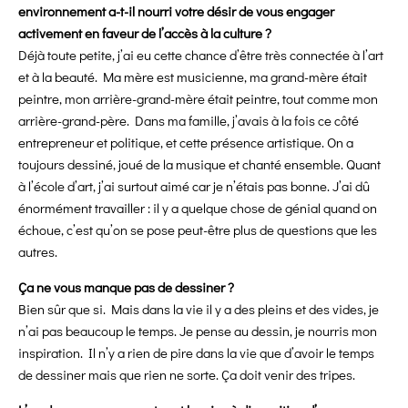
environnement a-t-il nourri votre désir de vous engager
activement en faveur de l’accès à la culture ?
Déjà toute petite, j’ai eu cette chance d’être très connectée à l’art
et à la beauté. Ma mère est musicienne, ma grand-mère était
peintre, mon arrière-grand-mère était peintre, tout comme mon
arrière-grand-père. Dans ma famille, j’avais à la fois ce côté
entrepreneur et politique, et cette présence artistique. On a
toujours dessiné, joué de la musique et chanté ensemble. Quant
à l’école d’art, j’ai surtout aimé car je n’étais pas bonne. J’ai dû
énormément travailler : il y a quelque chose de génial quand on
échoue, c’est qu’on se pose peut-être plus de questions que les
autres.
Ça ne vous manque pas de dessiner ?
Bien sûr que si. Mais dans la vie il y a des pleins et des vides, je
n’ai pas beaucoup le temps. Je pense au dessin, je nourris mon
inspiration. Il n’y a rien de pire dans la vie que d’avoir le temps
de dessiner mais que rien ne sorte. Ça doit venir des tripes.