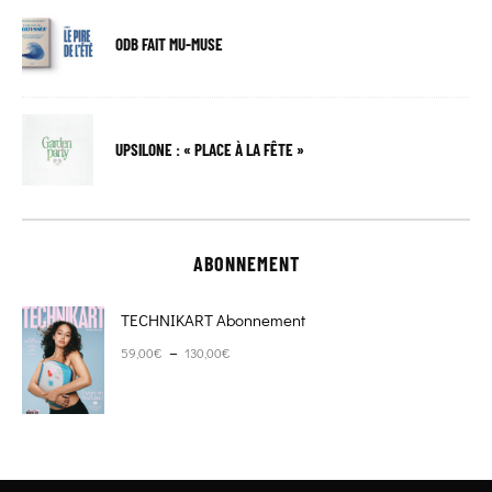
ODB FAIT MU-MUSE
UPSILONE : « PLACE À LA FÊTE »
ABONNEMENT
TECHNIKART Abonnement
Plage de prix : 59,00€ à 130,00€
–
59,00
€
130,00
€