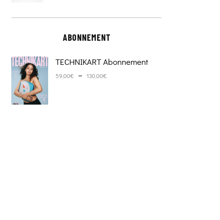
ABONNEMENT
TECHNIKART Abonnement
Plage de prix : 59,00€ à 130,0
–
59,00
€
130,00
€