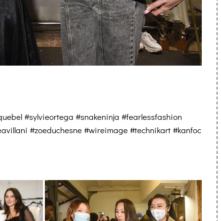
iquebel #sylvieortega #snakeninja #fearlessfashion
avillani #zoeduchesne #wireimage #technikart #kanfoc