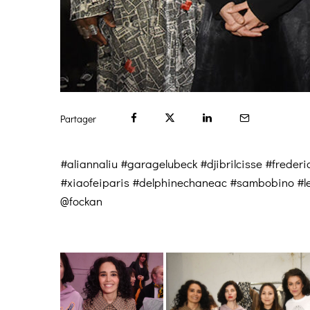
Partager
#aliannaliu #garagelubeck #djibrilcisse #freder
#xiaofeiparis #delphinechaneac #sambobino #le
@fockan