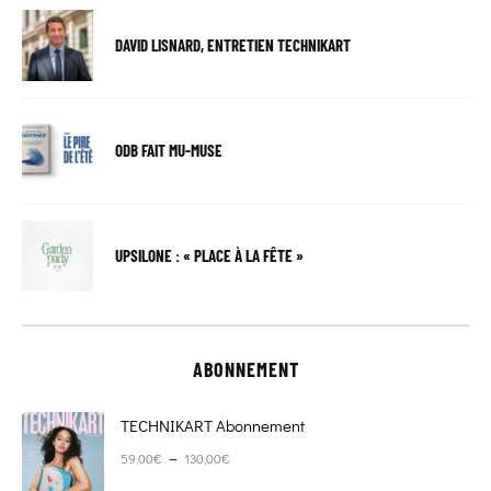
DAVID LISNARD, ENTRETIEN TECHNIKART
ODB FAIT MU-MUSE
UPSILONE : « PLACE À LA FÊTE »
ABONNEMENT
TECHNIKART Abonnement
Plage de prix : 59,00€ à 130,00€
–
59,00
€
130,00
€