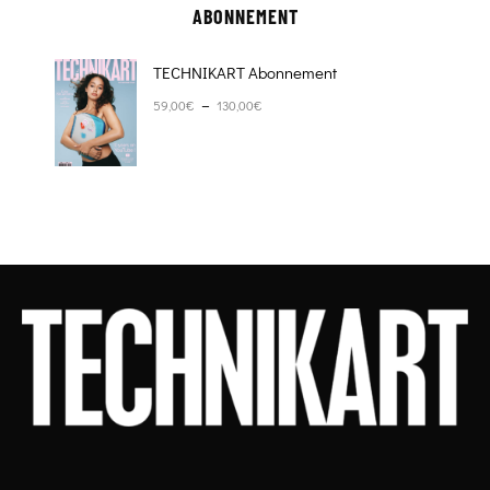
ABONNEMENT
TECHNIKART Abonnement
Plage de prix : 59,00€ à 130,00€
–
59,00
€
130,00
€