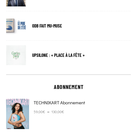
ODB FAIT MU-MUSE
UPSILONE : « PLACE À LA FÊTE »
ABONNEMENT
TECHNIKART Abonnement
Plage de prix : 59,00€ à 130,00€
–
59,00
€
130,00
€