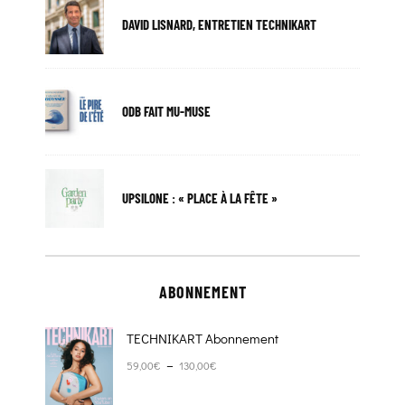
DAVID LISNARD, ENTRETIEN TECHNIKART
ODB FAIT MU-MUSE
UPSILONE : « PLACE À LA FÊTE »
ABONNEMENT
TECHNIKART Abonnement
Plage de prix : 59,00€ à 130,00€
–
59,00
€
130,00
€