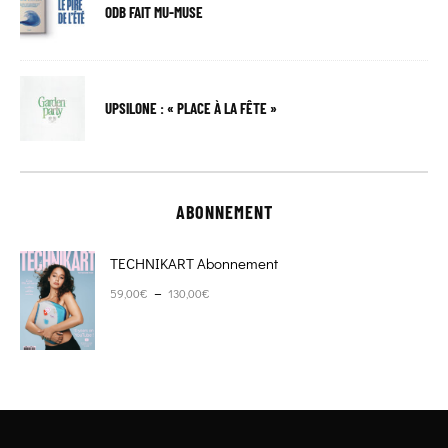
ODB FAIT MU-MUSE
UPSILONE : « PLACE À LA FÊTE »
ABONNEMENT
TECHNIKART Abonnement
Plage de prix : 59,00€ à 130,00€
–
59,00
€
130,00
€