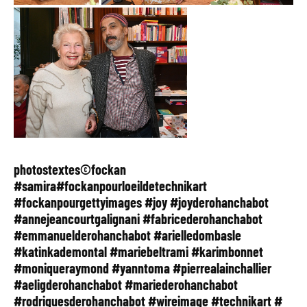
photostextes©fockan
#samira#fockanpourloeildetechnikart
#fockanpourgettyimages #joy #joyderohanchabot
#annejeancourtgalignani #fabricederohanchabot
#emmanuelderohanchabot #arielledombasle
#katinkademontal #mariebeltrami #karimbonnet
#moniqueraymond #yanntoma #pierrealainchallier
#aeligderohanchabot #mariederohanchabot
#rodriguesderohanchabot #wireimage #technikart #