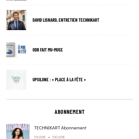
DAVID LISNARD, ENTRETIEN TECHNIKART
ODB FAIT MU-MUSE
UPSILONE : « PLACE À LA FÊTE »
ABONNEMENT
TECHNIKART Abonnement
Plage de prix : 59,00€ à 130,00€
–
59,00
€
130,00
€