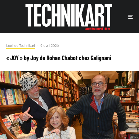
L'oeil de Technikart
·
9 avril 2026
« JOY » by Joy de Rohan Chabot chez Galignani