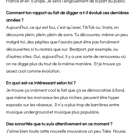
France et en Europe. Je sens l’engouement de la part du public.
Comment ton rapport au fait de digger a-t-il évolué ces dernières
années ?
Aujourd’hui, ce qui est fou, c’est qu’avec TikTok ou Insta, on
découvre plein, plein, plein de sons. Tu découvres, même un peu
malgré toi, des pépites que t’aurais peut-être pas forcément
découvertes si tu restais que sur Beatport, par exemple, ou
d’autres sites. Oui, aujourd’hui, il y a une sorte de renouveau où
on ne digge plus du tout de la même manière. Et je trouve ça
assez cool comme évolution.
En quoi est-ce intéressant selon toi ?
Je trouve ça vraiment cool le fait que ça se démocratise à fond,
que même les morceaux les plus niches, peuvent être hyper
exposés sur les réseaux. Il n’y a plus trop de barrières entre
musique underground et musique plus populaire.
Des sonorités que tu suis attentivement en ce moment ?
J’aime bien toute cette nouvelle mouvance un peu Take House,