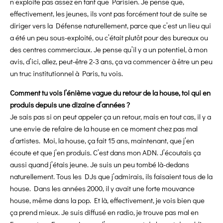
n’exploite pas assez en tant que Parisien. Je pense que,
effectivement, les jeunes, ils vont pas forcément tout de suite se
diriger vers la Défense naturellement, parce que c’est un lieu qui
a été un peu sous-exploité, ou c’était plutôt pour des bureaux ou
des centres commerciaux. Je pense qu’il y a un potentiel, à mon
avis, d’ici, allez, peut-être 2-3 ans, ça va commencer à être un peu
un truc institutionnel à Paris, tu vois.
Comment tu vois l’énième vague du retour de la house, toi qui en
produis depuis une dizaine d’années ?
Je sais pas si on peut appeler ça un retour, mais en tout cas, il y a
une envie de refaire de la house en ce moment chez pas mal
d’artistes. Moi, la house, ça fait 15 ans, maintenant, que j’en
écoute et que j’en produis. C’est dans mon ADN. J’écoutais ça
aussi quand j’étais jeune. Je suis un peu tombé là-dedans
naturellement. Tous les DJs que j’admirais, ils faisaient tous de la
house. Dans les années 2000, il y avait une forte mouvance
house, même dans la pop. Et là, effectivement, je vois bien que
ça prend mieux. Je suis diffusé en radio, je trouve pas mal en