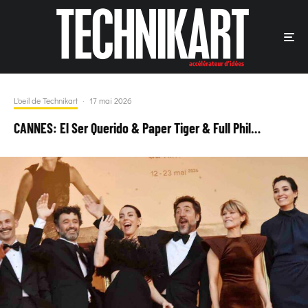
L'oeil de Technikart
·
17 mai 2026
CANNES: El Ser Querido & Paper Tiger & Full Phil…