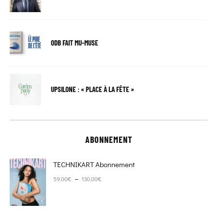
ODB FAIT MU-MUSE
UPSILONE : « PLACE À LA FÊTE »
ABONNEMENT
TECHNIKART Abonnement
Plage de prix : 59,00€ à 130,00€
–
59,00
€
130,00
€