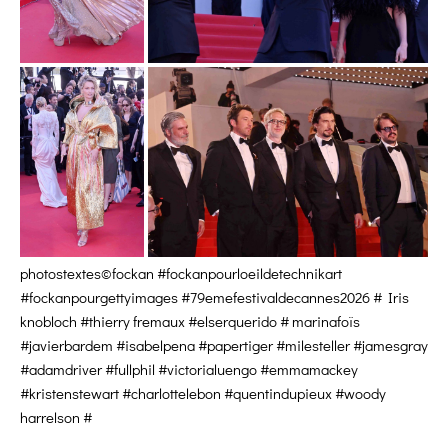
photostextes©fockan #fockanpourloeildetechnikart
#fockanpourgettyimages #79emefestivaldecannes2026 # Iris
knobloch #thierry fremaux #elserquerido # marinafoïs
#javierbardem #isabelpena #papertiger #milesteller #jamesgray
#adamdriver #fullphil #victorialuengo #emmamackey
#kristenstewart #charlottelebon #quentindupieux #woody
harrelson #