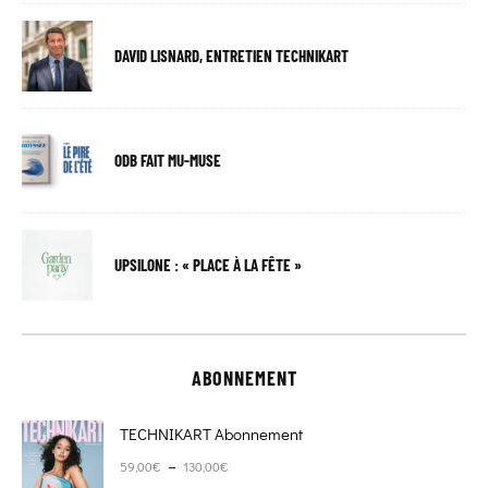
DAVID LISNARD, ENTRETIEN TECHNIKART
ODB FAIT MU-MUSE
UPSILONE : « PLACE À LA FÊTE »
ABONNEMENT
TECHNIKART Abonnement
Plage de prix : 59,00€ à 130,00€
–
59,00
€
130,00
€