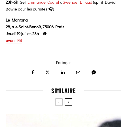
23h-6h
Set
Emmanuel Caurel
x
Gwenael Billaud
(spirit David
Bowie pour les puristes 🎧)
Le Montana
28, rue Saint-Benoît, 75006 Paris
Jeudi 19 juillet, 23h – 6h
event FB
Partager
SIMILAIRE