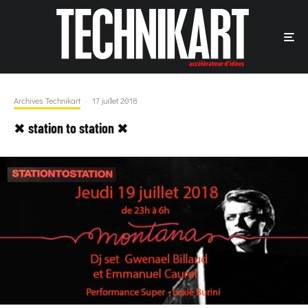
Archives Technikart
·
17 juillet 2018
✖ station to station ✖