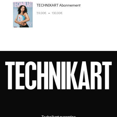
TECHNIKART Abonnement
Plage de prix : 59,00€ à 130,00€
–
59,00
€
130,00
€
Technikart magazine