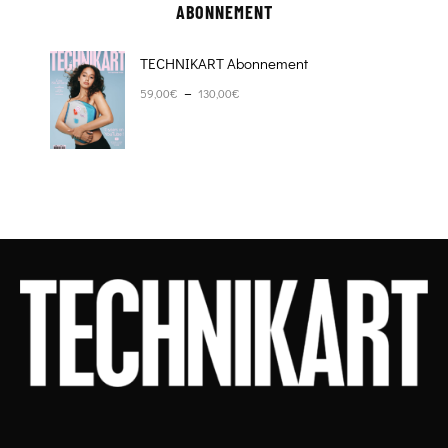
ABONNEMENT
TECHNIKART Abonnement
Plage de prix : 59,00€ à 130,00€
–
59,00
€
130,00
€