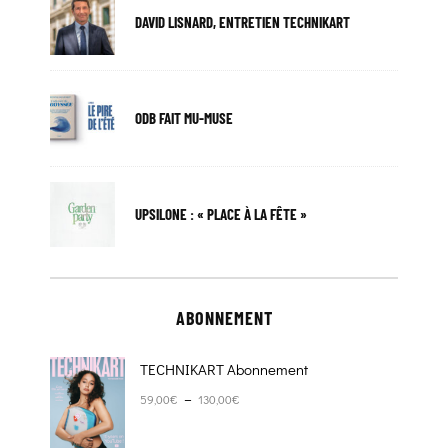
DAVID LISNARD, ENTRETIEN TECHNIKART
ODB FAIT MU-MUSE
UPSILONE : « PLACE À LA FÊTE »
ABONNEMENT
TECHNIKART Abonnement
Plage de prix : 59,00€ à 130,00€
–
59,00
€
130,00
€