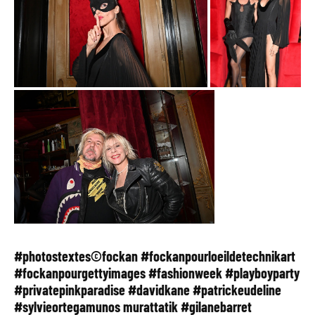
#photostextes©fockan #fockanpourloeildetechnikart
#fockanpourgettyimages #fashionweek #playboyparty
#privatepinkparadise #davidkane #patrickeudeline
#sylvieortegamunos murattatik #gilanebarret