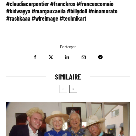
#claudiacarpentier #franckros #francescomaio
#kidwayya #margauxavila #billydoll #ninamorato
#rashkaaa #wireimage #technikart
Partager
SIMILAIRE