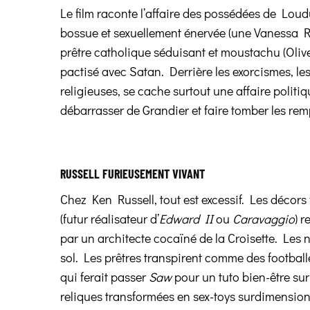
Le film raconte l’affaire des possédées de Lo
bossue et sexuellement énervée (une Vanessa R
prêtre catholique séduisant et moustachu (Olive
pactisé avec Satan. Derrière les exorcismes, le
religieuses, se cache surtout une affaire politiq
débarrasser de Grandier et faire tomber les re
RUSSELL FURIEUSEMENT VIVANT
Chez Ken Russell, tout est excessif. Les décor
(futur réalisateur d’
Edward II
ou
Caravaggio
) 
par un architecte cocaïné de la Croisette. Les 
sol. Les prêtres transpirent comme des footbal
qui ferait passer
Saw
pour un tuto bien-être sur
reliques transformées en sex-toys surdimensio