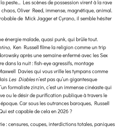
la peste… Les scènes de possession virent à la rave
 du chaos, Oliver Reed, immense, magnétique, animal.
obable de Mick Jagger et Cyrano, il semble hésiter
ne énergie malade, quasi punk, qui brûle tout.
ntino
, Ken Russell filme la religion comme un trip
odorowsky après une semaine enfermé avec les Sex
e dans la nuit : fish-eye agressifs, montage
axwell Davies qui vous vrille les tympans comme
Mais
Les Diables
n’est pas qu’un gigantesque
un formaliste zinzin, c’est un immense cinéaste qui
ctive ou le désir de purification publique à travers le
époque. Car sous les outrances baroques, Russell
Qui est capable de cela en 2026 ?
ie : censures, coupes, interdictions totales, paniques