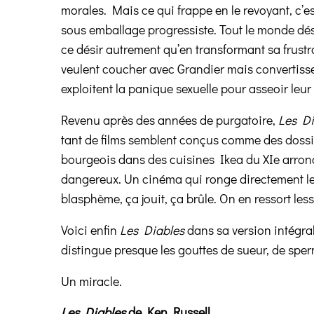
morales. Mais ce qui frappe en le revoyant, c’es
sous emballage progressiste. Tout le monde dés
ce désir autrement qu’en transformant sa frustr
veulent coucher avec Grandier mais convertissent
exploitent la panique sexuelle pour asseoir leur
Revenu après des années de purgatoire,
Les Di
tant de films semblent conçus comme des dossie
bourgeois dans des cuisines Ik
e
a du XIe arro
dangereux. Un cinéma qui ronge directement le 
blasphème, ça jouit, ça brûle. On en ressort le
Voici enfin
Les Diables
dans sa version intégral
distingue presque les gouttes de sueur, de sperm
Un miracle.
Les Diables
de Ken Russell