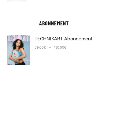
ABONNEMENT
TECHNIKART Abonnement
Plage de prix : 59,00€ à 130,0
–
59,00
€
130,00
€