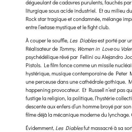
dégueulant de cadavres purulents, fauchés par 
liturgique sous acide industriel. Et au milieu
Rock star tragique et condamnée, mélange impr
entre l’extase mystique et le fight club.
À couper le souffle,
Les Diables
est porté par u
Réalisateur de
Tommy
,
Women in Love
ou
Vale
psychédélique rêvé par Fellini ou Alejandro J
Pistols. Le film fonce comme un missile nucléair
hystérique, musique contemporaine de Peter M
une perceuse dans une cathédrale gothique. 
happening provocateur. Et Russell n’est pas qu’
fustige la religion, la politique, l’hystérie colle
descente aux enfers d’un homme broyé par son 
filme déjà la mécanique moderne du lynchage. 
Évidemment,
Les Diables
fut massacré à sa sort