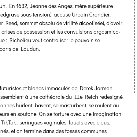
udun. En 1632, Jeanne des Anges, mère supérieure
edgrave sous tension), accuse Urbain Grandier,
r Reed, sommet absolu de virilité alcoolisée), d’avoir
s crises de possession et les convulsions orgasmico-
ue : Richelieu veut centraliser le pouvoir, se
mparts de Loudun.
s futuristes et blancs immaculés de Derek Jarman
ressemblent à une cathédrale du IIIe Reich redesigné
nonnes hurlent, bavent, se masturbent, se roulent au
leurs en soutane. On se torture avec une imagination
 TikTok : seringues vaginales, fouets avec clous,
nnés, et on termine dans des fosses communes