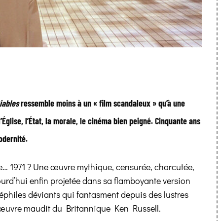
iables
ressemble moins à un « film scandaleux » qu’à une
Église, l’État, la morale, le cinéma bien peigné. Cinquante ans
odernité.
 de… 1971 ? Une œuvre mythique, censurée, charcutée,
ourd’hui enfin projetée dans sa flamboyante version
néphiles déviants qui fantasment depuis des lustres
’œuvre maudit du Britannique Ken Russell.