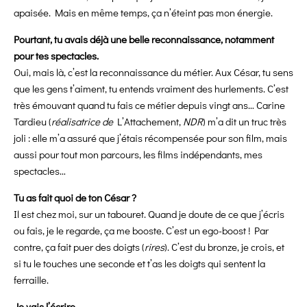
apaisée. Mais en même temps, ça n’éteint pas mon énergie.
Pourtant, tu avais déjà une belle reconnaissance, notamment
pour tes spectacles.
Oui, mais là, c’est la reconnaissance du métier. Aux César, tu sens
que les gens t’aiment, tu entends vraiment des hurlements. C’est
très émouvant quand tu fais ce métier depuis vingt ans… Carine
Tardieu (
réalisatrice de
L’Attachement,
NDR
) m’a dit un truc très
joli : elle m’a assuré que j’étais récompensée pour son film, mais
aussi pour tout mon parcours, les films indépendants, mes
spectacles…
Tu as fait quoi de ton César ?
Il est chez moi, sur un tabouret. Quand je doute de ce que j’écris
ou fais, je le regarde, ça me booste. C’est un ego-boost ! Par
contre, ça fait puer des doigts (
rires
). C’est du bronze, je crois, et
si tu le touches une seconde et t’as les doigts qui sentent la
ferraille.
Je vais l’écrire.