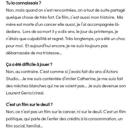
Tu la connaissais ?
Non, mais quand on s’est rencontrées, on a tout de suite partagé
quelque chose de très fort. Ce film, c’est aussi mon histoire. Ma
mère est morte d’un cancer elle aussi, je l’ai accompagnée là-
dedans. Lors de sa mort il y a dix ans, le jour du printemps, je
n’étais que culpabilité et regret. Très longtemps, ça a été un choc
pour moi. Et aujourd’hui encore, je ne suis toujours pas
débarrassée de ma tristesse…
Ça a été difficile à jouer ?
Non, au contraire. C’est comme si j’avais fait dix ans d’Actors
Studio… Je me suis contentée d’imiter Catherine, je me suis fait
des mèches blanches qui ne se voient pas… Je suis devenue son
Laurent Gerra (
rires
).
C’est un film sur le deuil ?
Non, ce n’est pas un film sur le cancer, ni sur le deuil. C’est un film
politique, qui parle de l’enfer des crédits à la consommation, un
film social, familial…