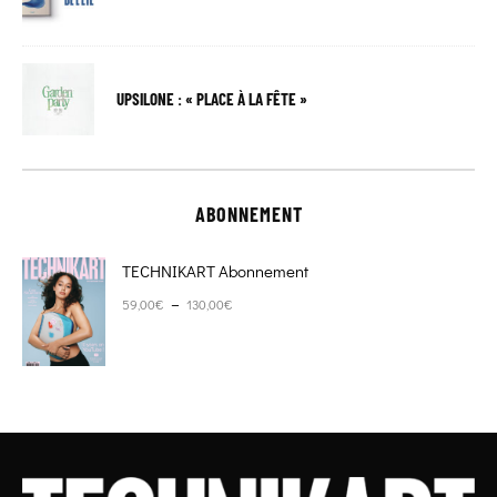
UPSILONE : « PLACE À LA FÊTE »
ABONNEMENT
TECHNIKART Abonnement
Plage de prix : 59,00€ à 130,00€
–
59,00
€
130,00
€