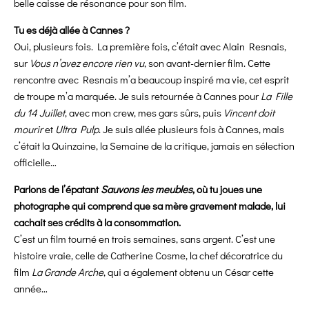
belle caisse de résonance pour son film.
Tu es déjà allée à Cannes ?
Oui, plusieurs fois. La première fois, c’était avec Alain Resnais,
sur
Vous n’avez encore rien vu
, son avant-dernier film. Cette
rencontre avec Resnais m’a beaucoup inspiré ma vie, cet esprit
de troupe m’a marquée. Je suis retournée à Cannes pour
La Fille
du 14 Juillet
, avec mon crew, mes gars sûrs, puis
Vincent doit
mourir
et
Ultra Pulp
. Je suis allée plusieurs fois à Cannes, mais
c’était la Quinzaine, la Semaine de la critique, jamais en sélection
officielle…
Parlons de l’épatant
Sauvons les meubles
, où tu joues une
photographe qui comprend que sa mère gravement malade, lui
cachait ses crédits à la consommation.
C’est un film tourné en trois semaines, sans argent. C’est une
histoire vraie, celle de Catherine Cosme, la chef décoratrice du
film
La Grande Arche
, qui a également obtenu un César cette
année…