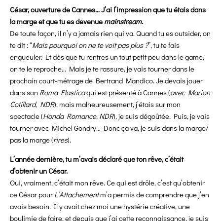
César, ouverture de Cannes… J’ai l’impression que tu étais dans
la marge et que tu es devenue
mainstream
.
De toute façon, il n’y a jamais rien qui va. Quand tu es outsider, on
te dit : “
Mais pourquoi on ne te voit pas plus ?
”, tu te fais
engueuler. Et dès que tu rentres un tout petit peu dans le game,
on te le reproche… Mais je te rassure, je vais tourner dans le
prochain court-métrage de Bertrand Mandico. Je devais jouer
dans son
Roma Elastica
qui est présenté à Cannes (
avec Marion
Cotillard, NDR
), mais malheureusement, j’étais sur mon
spectacle (
Honda Romance
,
NDR
), je suis dégoûtée. Puis, je vais
tourner avec Michel Gondry… Donc ça va, je suis dans la marge/
pas la marge (
rires
).
L’année dernière, tu m’avais déclaré que ton rêve, c’était
d’obtenir un César.
Oui, vraiment, c’était mon rêve. Ce qui est drôle, c’est qu’obtenir
ce César pour
L’Attachement
m’a permis de comprendre que j’en
avais besoin. Il y avait chez moi une hystérie créative, une
boulimie de faire, et depuis que j’ai cette reconnaissance, je suis