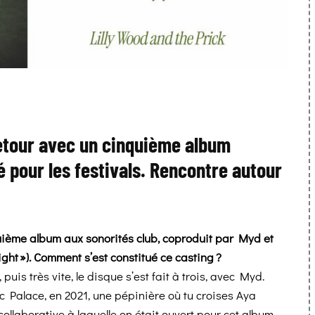
retour avec un cinquième album
é pour les festivals. Rencontre autour
uième album aux sonorités club, coproduit par Myd et
ght »). Comment s’est constitué ce casting ?
is très vite, le disque s’est fait à trois, avec Myd.
ic Palace, en 2021, une pépinière où tu croises Aya
laborative à laquelle on était ouvert pour cet album.