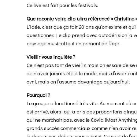
Ce live est fait pour les festivals.
Que raconte votre clip ultra référencé « Christina 
L’idée, c’est que ça fait 20 ans qu’on existe et qu’
questionner. Le clip prend avec autodérision la vol
paysage musical tout en prenant de l’âge.
Vieillir vous inquiète ?
Ce n’est pas tant de vieillir, mais on essaie de s
de n’avoir jamais été à la mode, mais d’avoir cont
ovni, mais on l’assume davantage aujourd’hui.
Pourquoi ?
Le groupe a fonctionné très vite. Au moment où o
est arrivé, alors tout a pris des proportions ding
qui ne marchait pas, avec le Covid (Most Anythin
grands succès commerciaux comme n’en avoir aucu
là depuis nos débuts nous a suivi. Ça vaut de l’or.