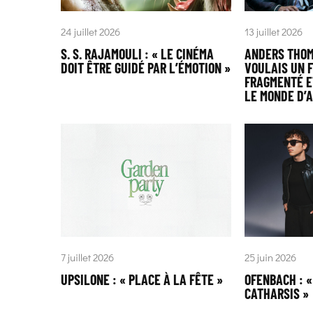
24 juillet 2026
13 juillet 2026
S. S. RAJAMOULI : « LE CINÉMA
ANDERS THOM
DOIT ÊTRE GUIDÉ PAR L’ÉMOTION »
VOULAIS UN F
FRAGMENTÉ E
LE MONDE D’
7 juillet 2026
25 juin 2026
UPSILONE : « PLACE À LA FÊTE »
OFENBACH : 
CATHARSIS »