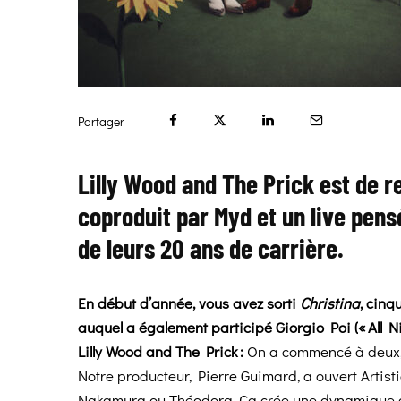
Partager
Lilly Wood and The Prick est de 
coproduit par Myd et un live pens
de leurs 20 ans de carrière.
En début d’année, vous avez sorti
Christina
, cinq
auquel a également participé Giorgio Poi (« All Ni
Lilly Wood and The Prick :
On a commencé à deux, pu
Notre producteur, Pierre Guimard, a ouvert Artist
Nakamura ou Théodora. Ça crée une dynamique col