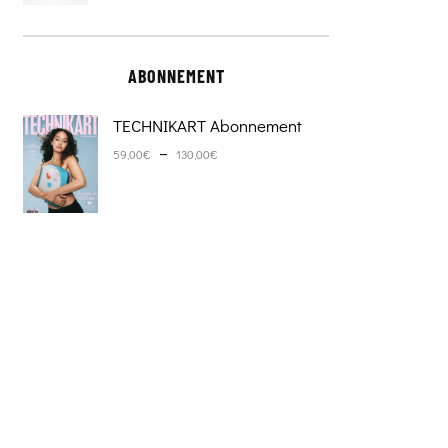
ABONNEMENT
TECHNIKART Abonnement
Plage de prix : 59,00€ à 130,0
–
59,00
€
130,00
€