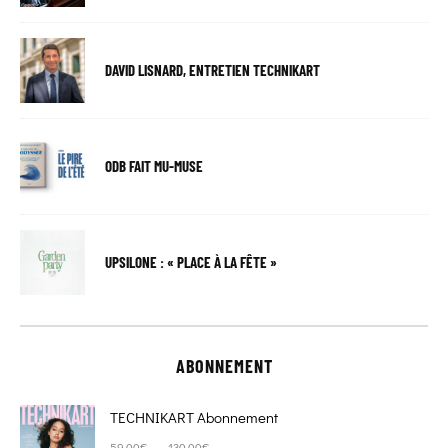
DAVID LISNARD, ENTRETIEN TECHNIKART
ODB FAIT MU-MUSE
UPSILONE : « PLACE À LA FÊTE »
ABONNEMENT
TECHNIKART Abonnement
Plage de prix : 59,00€ à 130,00€
–
59,00
€
130,00
€