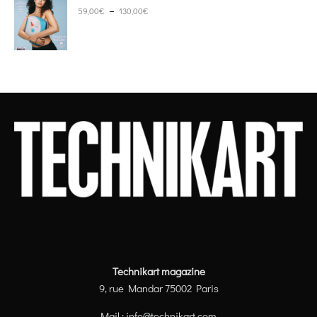
Plage de prix : 59,00€ à 130,00€
–
59,00
€
130,00
€
Technikart magazine
9, rue Mandar 75002 Paris
Mail :
info@technikart.com