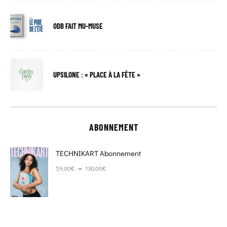
ODB FAIT MU-MUSE
UPSILONE : « PLACE À LA FÊTE »
ABONNEMENT
TECHNIKART Abonnement
Plage de prix : 59,00€ à 130,00€
–
59,00
€
130,00
€