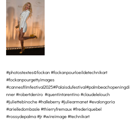
#photostextes©fockan #fockanpourloeildetechnikart
#fockanpourgettyimages
#cannesfilmfestival2025#Palaisdufestival#palmbeachopeningdi
nner #robertdeniro #quentintarentino #claudelelouch
#juliettebinoche #halleberry #juliearmanet #evalongoria
#arielledombasle #thierryfremaux #frederiquebel
#rossydepalma #jr #wireimage #technikart