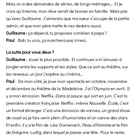
Mais on a des demandes de séries, de longs-métrages… Et je
crois qu’à terme, mon rêve serait de bosser en famille. Mais pas
qu’avec Guillaume. J’aimerais que ma sœur s’occupe de la partie
admin, et que mon père mette le nez dedans aussi.
Guillaume :
ça dépend, tu proposes combien à papa ?
Paul
: Bah, tu vois, ça marchera pas (rires).
La suite pour vous deux ?
Guillaume
:
Jouer le plus possible. Et continuer a m’amuser, à
jongler entre les supports et les styles. Que ce soit au théâtre, sur
les reseaux, un jour j’espère au cinéma…
Paul
: De mon côté, je joue mon spectacle en octobre, novembre
et décembre au théâtre de la Madeleine. J’ai l’Olympia en avril. Il
y a mon émission Netflix,
Dans la sauce
, qui sort en juin. C’est la
première création française Netflix ; même
Nouvelle École
, c’est
un format étranger. C’est une émission de vannes, un grand show
de roast où je fais venir plein d’humoristes et on vanne des stars.
Et enfin, il y a le film de Léa Domenach,
Peau d’Homme
et le film
de Grégoire Ludig, dans lequel je passe une tête. Pour le reste,