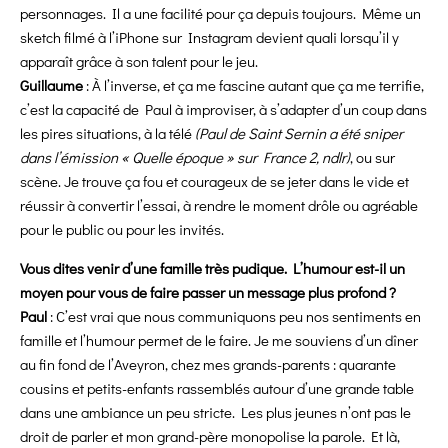
personnages. Il a une facilité pour ça depuis toujours. Même un
sketch filmé à l’iPhone sur Instagram devient quali lorsqu’il y
apparaît grâce à son talent pour le jeu.
Guillaume
: À l’inverse, et ça me fascine autant que ça me terrifie,
c’est la capacité de Paul à improviser, à s’adapter d’un coup dans
les pires situations, à la télé
(Paul de Saint Sernin a été sniper
dans l’émission « Quelle époque » sur France 2, ndlr)
, ou sur
scène. Je trouve ça fou et courageux de se jeter dans le vide et
réussir à convertir l’essai, à rendre le moment drôle ou agréable
pour le public ou pour les invités.
Vous dites venir d’une famille très pudique. L’humour est-il un
moyen pour vous de faire passer un message plus profond ?
Paul
: C’est vrai que nous communiquons peu nos sentiments en
famille et l’humour permet de le faire. Je me souviens d’un dîner
au fin fond de l’Aveyron, chez mes grands-parents : quarante
cousins et petits-enfants rassemblés autour d’une grande table
dans une ambiance un peu stricte. Les plus jeunes n’ont pas le
droit de parler et mon grand-père monopolise la parole. Et là,