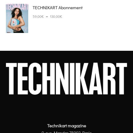
TECHNIKART Abonnement
Plage de prix : 59,00€ à 130,00€
–
59,00
€
130,00
€
Technikart magazine
9, rue Mandar 75002 Paris