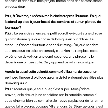
échelles et dans tous mes projets, même dans des sketchs filmés
en deux-deux.
Paul, à l’inverse, tu découvres le cinéma après l’humour. En quoi
le stand-up aide à jouer face à des caméras et sur un plateau de
tournage ?
Paul
: Le sens des silences, le petit sourcil levé après une phrase
qui transforme quelque chose de basique en punchline. Le
stand-up t’apprend surtout le sens du timing. J’ai joué pendant
sept ans tous les soirs en comedy club, rien ne remplace cette
expérience de voir, en une demi-seconde, une phrase nulle
devenir une phrase culte. On y apprend ce rythme comique.
Aurais-tu aussi cette volonté, comme Guillaume, de casser un
petit peu l’image drolatique qu’on a de toi en jouant des rôles plus
dramatiques ?
Paul
: Montrer que je sais jouer, c’est super. Mais j’adore
provoquer le rire, et je ne considère pas la comédie comme du
sous-cinéma, bien au contraire. Je trouve ça plus dur de faire rire
que de faire pleurer. Jacques Villeret dans
Le Dîner de cons
, c’est