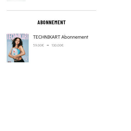
ABONNEMENT
TECHNIKART Abonnement
Plage de prix : 59,00€ à 130,0
–
59,00
€
130,00
€