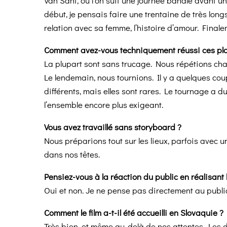
Van Sant, où l’on suit une journée banale avant 
début, je pensais faire une trentaine de très longs 
relation avec sa femme, l’histoire d’amour. Finale
Comment avez-vous techniquement réussi ces pl
La plupart sont sans trucage. Nous répétions chaq
Le lendemain, nous tournions. Il y a quelques cou
différents, mais elles sont rares. Le tournage a 
l’ensemble encore plus exigeant.
Vous avez travaillé sans storyboard ?
Nous préparions tout sur les lieux, parfois avec u
dans nos têtes.
Pensiez-vous à la réaction du public en réalisant l
Oui et non. Je ne pense pas directement au public
Comment le film a-t-il été accueilli en Slovaquie ?
Très bien, et même au-delà de nos attentes. Les