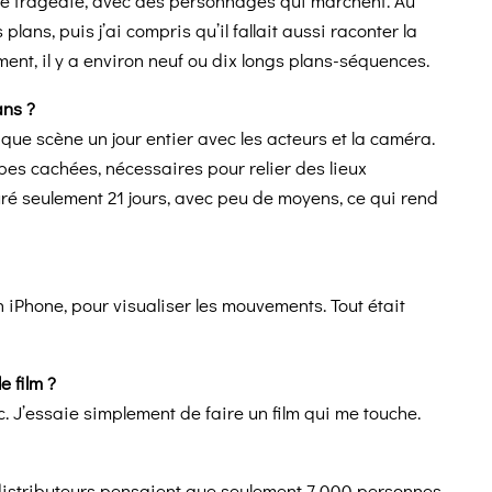
une tragédie, avec des personnages qui marchent. Au
plans, puis j’ai compris qu’il fallait aussi raconter la
ment, il y a environ neuf ou dix longs plans-séquences.
ans ?
ue scène un jour entier avec les acteurs et la caméra.
pes cachées, nécessaires pour relier des lieux
duré seulement 21 jours, avec peu de moyens, ce qui rend
n iPhone, pour visualiser les mouvements. Tout était
e film ?
. J’essaie simplement de faire un film qui me touche.
 distributeurs pensaient que seulement 7 000 personnes