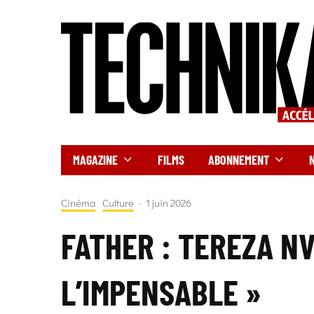
MAGAZINE
FILMS
ABONNEMENT
Cinéma
Culture
·
1 juin 2026
FATHER : TEREZA N
L’IMPENSABLE »