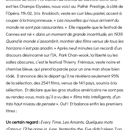
exit les Champs-Elysées, nous voici au Pathé Prestige, à côté de
l’Opéra. 11h 02, Iris Knobloch, veste en cuir bleu pastel, accent à
couper à la tronçonneuse. «
Les nouvelles qui nous arrivent du
monde ne sont pas rassurantes.
» Elle rappelle que le festival de
Cannes est né «
dans un moment de grande incertitude, en 1939.
Quand le monde s’assombrit, montrer des films venus de tous les
horizons n’est pas anodin.
» Après neuf minutes (un record) d’un
discours désincarné sur l’IA, Park Chan-wook, la liberté ou les
salles obscures, c’est le festival Thierry Frémaux, veste noire et
chemise bleue, qui prend la parole pour un one man show bien
rôdé. Il annonce dès le départ qu’il ne révèlera seulement 95%
de la sélection, des 2541 films, venus de 141 pays, soumis à la
sélection. Et déclare que les gros studios américains ne sont pas
au rendez-vous, mais qu’il a vu des «
films très intelligents, d’un
très haut niveau de pensée
». Ouf ! Et balance enfin les premiers
titres :
Un certain regard :
Every Time
,
Les Amants
,
Quelques mots
d’amour
,
I’ll be gone in June
,
Yesterday the Eye didn’t sleep
, T
on