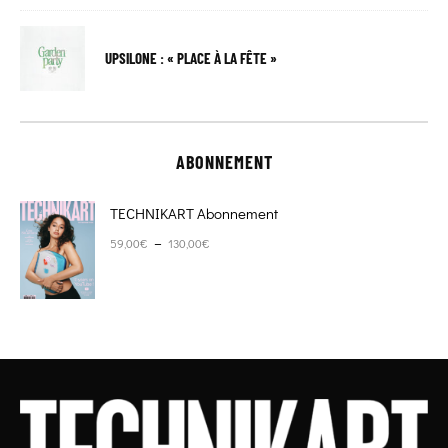
UPSILONE : « PLACE À LA FÊTE »
ABONNEMENT
TECHNIKART Abonnement
Plage de prix : 59,00€ à 130,00€
–
59,00
€
130,00
€