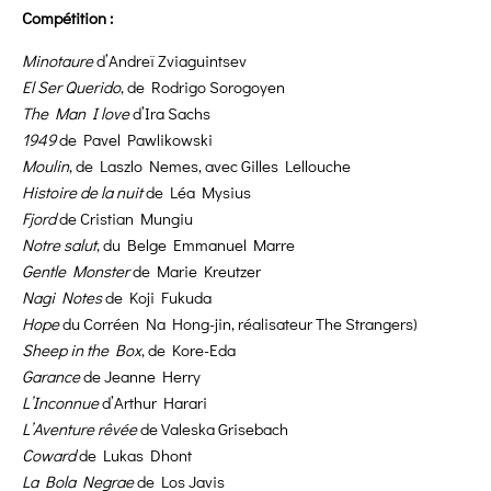
Compétition :
Minotaure
d’Andreï Zviaguintsev
El Ser Querido
, de Rodrigo Sorogoyen
The Man I love
d’Ira Sachs
1949
de Pavel Pawlikowski
Moulin
, de Laszlo Nemes, avec Gilles Lellouche
Histoire de la nuit
de Léa Mysius
Fjord
de Cristian Mungiu
Notre salut
, du Belge Emmanuel Marre
Gentle Monster
de Marie Kreutzer
Nagi Notes
de Koji Fukuda
Hope
du Corréen Na Hong-jin, réalisateur The Strangers)
Sheep in the Box
, de Kore-Eda
Garance
de Jeanne Herry
L’Inconnue
d’Arthur Harari
L’Aventure rêvée
de Valeska Grisebach
Coward
de Lukas Dhont
La Bola Negrae
de Los Javis