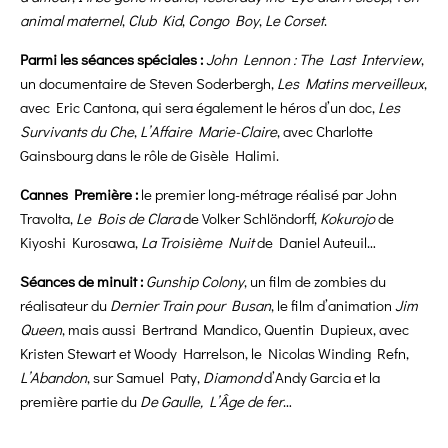
animal maternel
,
Club Kid
,
Congo Boy
,
Le Corset
.
Parmi les séances spéciales :
John Lennon : The Last Interview
,
un documentaire de Steven Soderbergh,
Les Matins merveilleux
,
avec Eric Cantona, qui sera également le héros d’un doc,
Les
Survivants du Che
,
L’Affaire Marie-Claire
, avec Charlotte
Gainsbourg dans le rôle de Gisèle Halimi.
Cannes Première :
le premier long-métrage réalisé par John
Travolta,
Le Bois de Clara
de Volker Schlöndorff,
Kokurojo
de
Kiyoshi Kurosawa,
La Troisième Nuit
de Daniel Auteuil…
Séances de minuit :
Gunship Colony
, un film de zombies du
réalisateur du
Dernier Train pour Busan
, le film d’animation
Jim
Queen
, mais aussi Bertrand Mandico, Quentin Dupieux, avec
Kristen Stewart et Woody Harrelson, le Nicolas Winding Refn,
L’Abandon
, sur Samuel Paty,
Diamond
d’Andy Garcia et la
première partie du
De Gaulle, L’Âge de fer
…