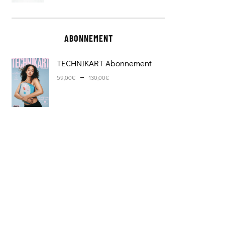
ABONNEMENT
TECHNIKART Abonnement
Plage de prix : 59,00€ à 130,0
–
59,00
€
130,00
€