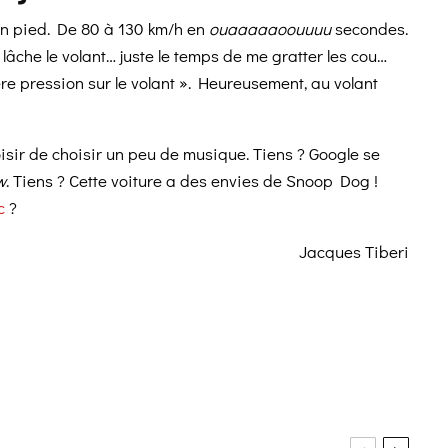
on pied. De 80 à 130 km/h en
ouaaaaaoouuuu
secondes.
e lâche le volant… juste le temps de me gratter les cou…
ère pression sur le volant ». Heureusement, au volant
loisir de choisir un peu de musique. Tiens ? Google se
w
. Tiens ? Cette voiture a des envies de Snoop Dog !
c
?
Jacques Tiberi