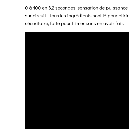
0 à 100 en 3,2 secondes, sensation de puissanc
sur circuit… tous les ingrédients sont là pour offri
sécuritaire, faite pour frimer sans en avoir l’air.