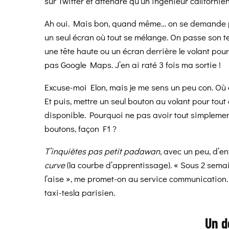
sur Twitter et attendre qu’un ingénieur californie
Ah oui. Mais bon, quand même… on se demande p
un seul écran où tout se mélange. On passe son te
une tête haute ou un écran derrière le volant pou
pas Google Maps. J’en ai raté 3 fois ma sortie !
Excuse-moi Elon, mais je me sens un peu con. Où 
Et puis, mettre un seul bouton au volant pour to
disponible. Pourquoi ne pas avoir tout simplemen
boutons, façon F1 ?
T’inquiètes pas petit padawan,
avec un peu, d’en
curve
(la courbe d’apprentissage). « Sous 2 semai
l’aise », me promet-on au service communication.
taxi-tesla parisien.
Un d