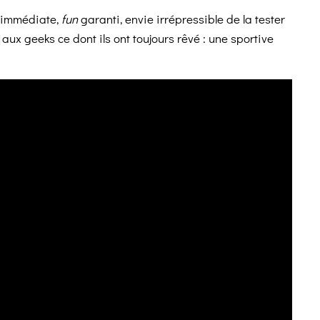
e immédiate,
fun
garanti, envie irrépressible de la tester
r aux geeks ce dont ils ont toujours rêvé : une sportive