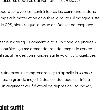
n fasse les updates qui vont bien.
J’t’ai cassé
.
ourquoi avoir concentré toutes les commandes dans
mps à le mater et on en oublie la route ! Il manque juste
r le GPS, histoire que la page de Deezer ne remplace
est le Warning ? Comment je fais un appel de phares ?
ut contrôler… ça me demande trop de temps de cerveau
t rapatrié des commandes sur le volant, via quelques
traînement, tu comprendras : ça s’appelle la
lurning
nes, la grande majorité des conducteurs est très à
 Un argument vérifié et validé auprès de Boubakar,
oigt suffit