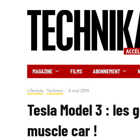
MAGAZINE
FILMS
ABONNEMENT
Lifestyle
Technos
·
6 mai 2019
Tesla Model 3 : les 
muscle car !