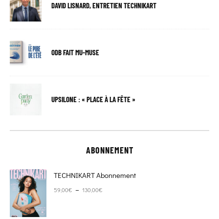
DAVID LISNARD, ENTRETIEN TECHNIKART
ODB FAIT MU-MUSE
UPSILONE : « PLACE À LA FÊTE »
ABONNEMENT
TECHNIKART Abonnement
Plage de prix : 59,00€ à 130,00€
–
59,00
€
130,00
€