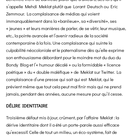
s’appelle Mehdi Meklat plutôt que Lorant Deutsch ou Eric
Zemmour. La complaisance de médias qui voient
immanquablement dans la «banlieue», sa «diversité», ses
« jeunes » et leurs manières de parler, de se vêtir, leur musique,
etc., la pointe avancée et l’avenir radieux de la société
contemporaine à la fois. Une complaisance qui suinte la
culpabilité néocoloniale et le paternalisme dès qu’elle exprime
son enthousiasme débordant pour le moindre mot du duo du
Bondy Blog et l’« humour décalé » ou la formidable « licence
poétique » du « double maléfique » de Meklat sur Twitter. La
complaisance d’une presse qui sait qui est Meklat, qui le
prévient même que tout cela peut mal finir mais qui ne prend
jamais, pendant des années, aucune mesure pour qu’il cesse.
DÉLIRE IDENTITAIRE
Troisième défaut mis à jour, crûment, par l’affaire Meklat : la
dérive identitaire dont il a été un porte-parole aussi efficace
qu’excessif. Celle de tout un milieu, un éco-système, fait de