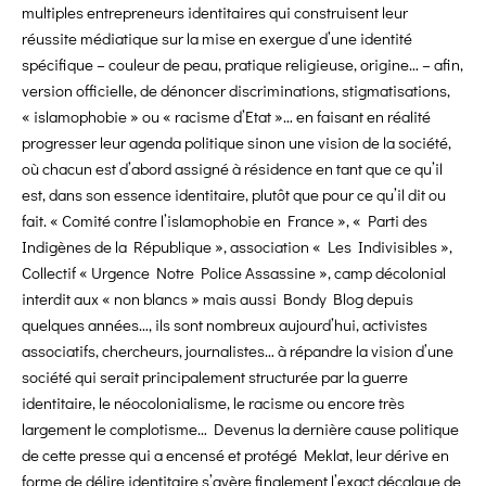
multiples entrepreneurs identitaires qui construisent leur
réussite médiatique sur la mise en exergue d’une identité
spécifique – couleur de peau, pratique religieuse, origine… – afin,
version
officielle, de dénoncer discriminations, stigmatisations,
« islamophobie » ou « racisme d’Etat »… en faisant en réalité
progresser leur agenda politique sinon une vision de la société,
où chacun est d’abord assigné à résidence en tant que ce qu’il
est, dans son essence identitaire, plutôt que pour ce qu’il dit ou
fait. « Comité contre l’islamophobie en France », « Parti des
Indigènes de la République », association « Les Indivisibles »,
Collectif « Urgence Notre Police Assassine », camp décolonial
interdit aux « non blancs » mais aussi Bondy Blog depuis
quelques années…, ils sont nombreux aujourd’hui, activistes
associatifs, chercheurs, journalistes… à répandre la vision d’une
société qui serait principalement structurée par la guerre
identitaire, le néocolonialisme, le racisme ou encore très
largement le complotisme… Devenus la dernière cause politique
de cette presse qui a encensé et protégé Meklat, leur dérive en
forme de délire identitaire s’avère finalement l’exact décalque de