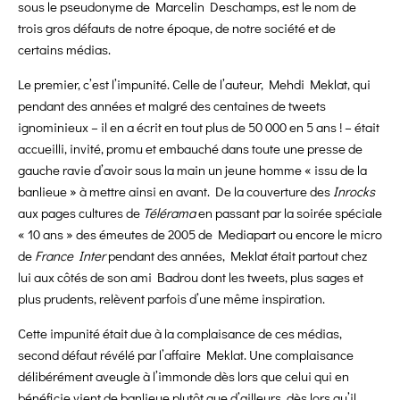
sous le pseudonyme de Marcelin Deschamps, est le nom de
trois gros défauts de notre époque, de notre société et de
certains médias.
Le premier, c’est l’impunité. Celle de l’auteur, Mehdi Meklat, qui
pendant des années et malgré des centaines de tweets
ignominieux – il en a écrit en tout plus de 50 000 en 5 ans ! – était
accueilli, invité, promu et embauché dans toute une presse de
gauche ravie d’avoir sous la main un jeune homme « issu de la
banlieue » à mettre ainsi en avant. De la couverture des
Inrocks
aux pages cultures de
Télérama
en passant par la soirée spéciale
« 10 ans » des émeutes de 2005 de Mediapart ou encore le micro
de
France Inter
pendant des années, Meklat était partout chez
lui aux côtés de son ami Badrou dont les tweets, plus sages et
plus prudents, relèvent parfois d’une même inspiration.
Cette impunité était due à la complaisance de ces médias,
second déf
aut révélé par l’affaire Meklat. Une complaisance
délibérément aveugle à l’immonde dès lors que celui qui en
bénéficie vient de banlieue plutôt que d’ailleurs, dès lors qu’il