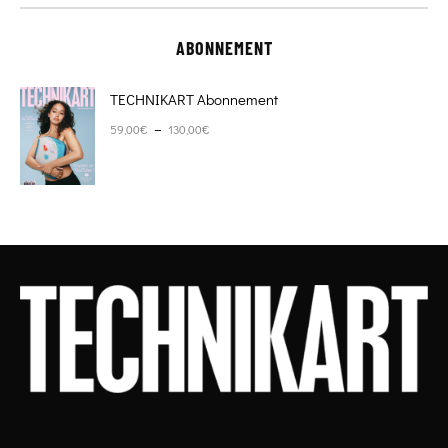
ABONNEMENT
TECHNIKART Abonnement
Plage de prix : 59,00€ à 130,00€
–
59,00
€
130,00
€