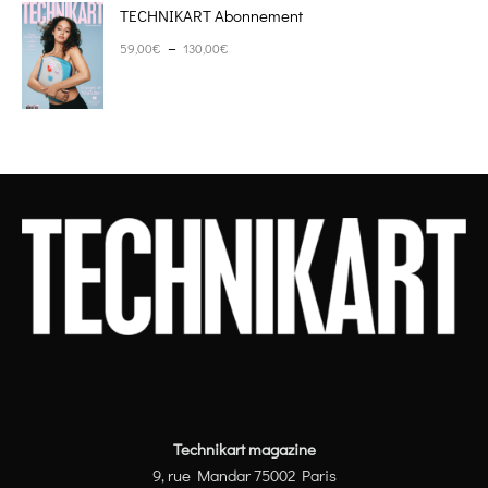
TECHNIKART Abonnement
Plage de prix : 59,00€ à 130,00€
–
59,00
€
130,00
€
Technikart magazine
9, rue Mandar 75002 Paris