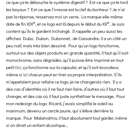
ce que ça te débouche le système digestif ? Est-ce que ça te tord
les boyaux ? Est-ce que l’ivresse est la clef du bonheur ? Je n’ai
pas la réponse, resservez moi un verre. La marque elle-même
e
e
date de fin XIX
, et ce logo est là depuis le début du XX
. Je suis
content qu’ils le gardent inchangé. Il rappelle un peu aussi les
affiches Dubo, Dubon, Dubonnet,
de Cassandre, il a un côté un
peu naïf, mais très bien dessiné. Pour qu’un logo fonctionne,
surtout sur des objets produits en grande quantité, il faut qu’il soit
monochrome, sans dégradés, qu’il puisse être imprimé en tout
petit (ici, ça fonctionne sur la capsule), et qu’il soit évocateur,
même si ici chacun peut en tirer sa propre interprétation. S’ils
m’appelaient pour refaire ce logo, je ne changerais rien. Il y a
des cas d’identités où il ne faut rien faire, d’autres où il faut tout
changer, et des cas où il faut juste synthétiser le message. Pour
mon redesign du logo Ricard, j’avais simplifié le soleil au
maximum, devenu un cercle jaune, qui s’élève derrière la
marque. Pour Malamatina, il faut absolument tout garder, même
si on dirait un enfant alcoolique…