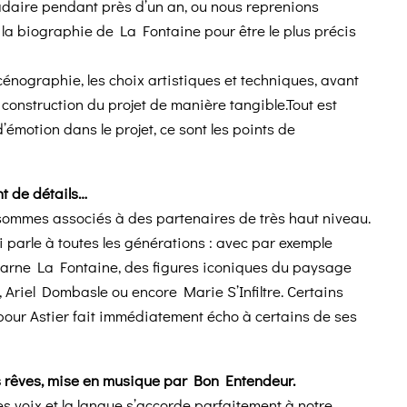
daire pendant près d’un an, ou nous reprenions
 la biographie de La Fontaine pour être le plus précis
cénographie, les choix artistiques et techniques, avant
 construction du projet de manière tangible.Tout est
d’émotion dans le projet, ce sont les points de
t de détails…
s sommes associés à des partenaires de très haut niveau.
i parle à toutes les générations : avec par exemple
ncarne La Fontaine, des figures iconiques du paysage
 Ariel Dombasle ou encore Marie S’Infiltre. Certains
 pour Astier fait immédiatement écho à certains de ses
des rêves, mise en musique par Bon Entendeur.
 les voix et la langue s’accorde parfaitement à notre