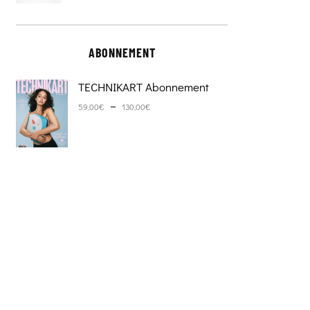
ABONNEMENT
TECHNIKART Abonnement
Plage de prix : 59,00€ à 130,0
–
59,00
€
130,00
€