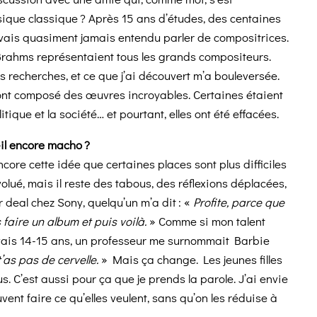
que classique ? Après 15 ans d’études, des centaines
vais quasiment jamais entendu parler de compositrices.
rahms représentaient tous les grands compositeurs.
 recherches, et ce que j’ai découvert m’a bouleversée.
 ont composé des œuvres incroyables. Certaines étaient
tique et la société… et pourtant, elles ont été effacées.
-il encore macho ?
ncore cette idée que certaines places sont plus difficiles
olué, mais il reste des tabous, des réflexions déplacées,
 deal chez Sony, quelqu’un m’a dit : «
Profite, parce que
 faire un album et puis voilà.
» Comme si mon talent
’avais 14-15 ans, un professeur me surnommait Barbie
t’as pas de cervelle.
» Mais ça change. Les jeunes filles
. C’est aussi pour ça que je prends la parole. J’ai envie
uvent faire ce qu’elles veulent, sans qu’on les réduise à