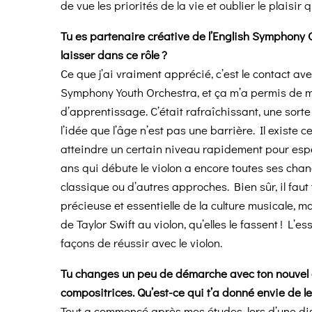
de vue les priorités de la vie et oublier le plaisir
Tu es partenaire créative de l’English Symphony 
laisser dans ce rôle ?
Ce que j’ai vraiment apprécié, c’est le contact ave
Symphony Youth Orchestra, et ça m’a permis de 
d’apprentissage. C’était rafraîchissant, une sort
l’idée que l’âge n’est pas une barrière. Il existe c
atteindre un certain niveau rapidement pour espérer
ans qui débute le violon a encore toutes ses chanc
classique ou d’autres approches. Bien sûr, il faut
précieuse et essentielle de la culture musicale, ma
de Taylor Swift au violon, qu’elles le fassent ! L’ess
façons de réussir avec le violon.
Tu changes un peu de démarche avec ton nouvel
compositrices. Qu’est-ce qui t’a donné envie de l
Tout a commencé après mes études, lors d’une di