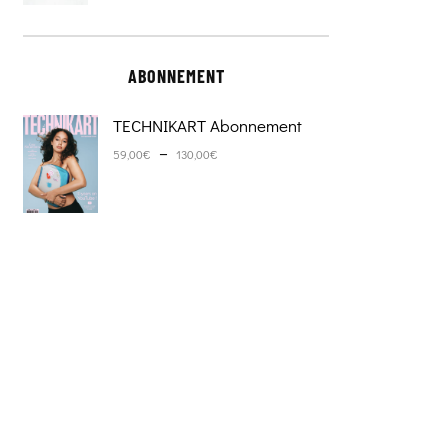
ABONNEMENT
TECHNIKART Abonnement
Plage de prix : 59,00€ à 130,0
–
59,00
€
130,00
€