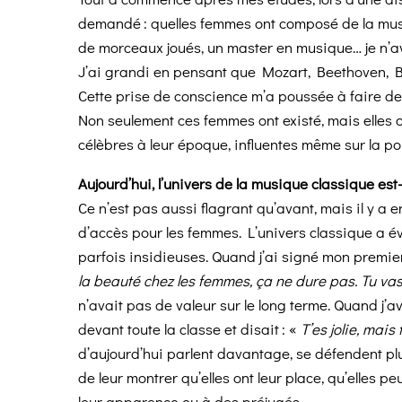
demandé : quelles femmes ont composé de la musi
de morceaux joués, un master en musique… je n’a
J’ai grandi en pensant que Mozart, Beethoven, B
Cette prise de conscience m’a poussée à faire des
Non seulement ces femmes ont existé, mais elles
célèbres à leur époque, influentes même sur la poli
Aujourd’hui, l’univers de la musique classique est
Ce n’est pas aussi flagrant qu’avant, mais il y a e
d’accès pour les femmes. L’univers classique a év
parfois insidieuses. Quand j’ai signé mon premier
la beauté chez les femmes, ça ne dure pas. Tu vas
n’avait pas de valeur sur le long terme. Quand j
devant toute la classe et disait : «
T’es jolie, mais 
d’aujourd’hui parlent davantage, se défendent plus
de leur montrer qu’elles ont leur place, qu’elles pe
leur apparence ou à des préjugés.