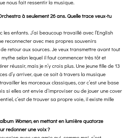
 que nous fait ressentir la musique.
Orchestra à seulement 26 ans. Quelle trace veux-tu
c les enfants. J’ai beaucoup travaillé avec l’English
me reconnecter avec mes propres souvenirs
e de retour aux sources. Je veux transmettre avant tout
e mythe selon lequel il faut commencer très tôt et
 réussir, mais je n’y crois plus. Une jeune fille de 13
es d’y arriver, que ce soit à travers la musique
 travailler les morceaux classiques, car c’est une base
is si elles ont envie d’improviser ou de jouer une cover
entiel, c’est de trouver sa propre voie, il existe mille
 album
Women
, en mettant en lumière quatorze
eur redonner une voix ?
scussion avec une amie qui, comme moi, s’est