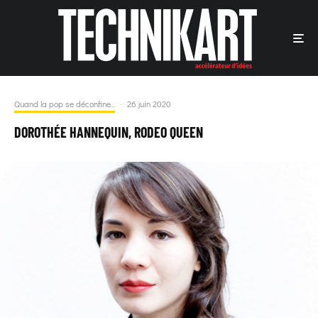
Quand la pop se déconfine...
·
26 juin 2020
DOROTHÉE HANNEQUIN, RODEO QUEEN