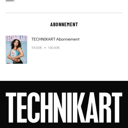
ABONNEMENT
TECHNIKART Abonnement
Plage de prix : 59,00€ à 130,00€
–
59,00
€
130,00
€